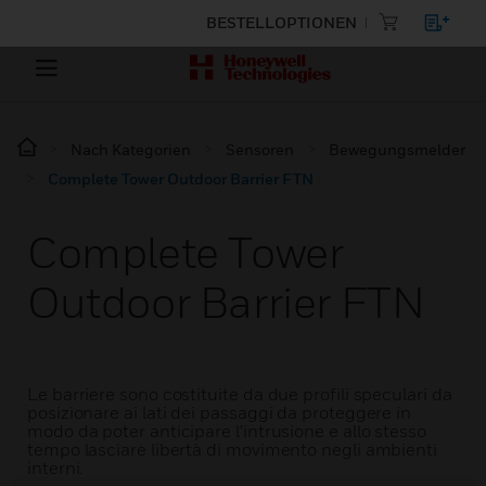
BESTELLOPTIONEN
Nach Kategorien
Sensoren
Bewegungsmelder
Complete Tower Outdoor Barrier FTN
Complete Tower
Outdoor Barrier FTN
Le barriere sono costituite da due profili speculari da
posizionare ai lati dei passaggi da proteggere in
modo da poter anticipare l'intrusione e allo stesso
tempo lasciare libertà di movimento negli ambienti
interni.