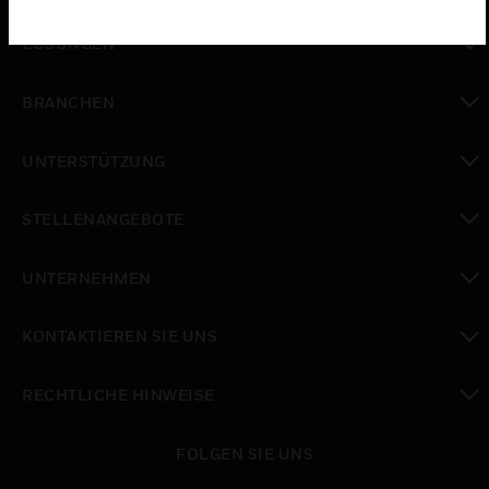
toggle view
LÖSUNGEN
toggle view
BRANCHEN
toggle view
UNTERSTÜTZUNG
toggle view
STELLENANGEBOTE
toggle view
UNTERNEHMEN
toggle view
KONTAKTIEREN SIE UNS
toggle view
RECHTLICHE HINWEISE
toggle view
FOLGEN SIE UNS