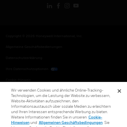
Copyright © 2026 Honeywell International, Inc.
Allgemeine Geschäftsbedienungen
Datenschutzerklärung
Ihre Datenschutzoptionen
Cookie-Hinweis
Wir verwenden Cookies und ähnliche Online-Tracking-
Honeywell Global Abbestellen
Technologien, um die Leistung der Website zu verbessern,
Website-Aktivitäten aufzuzeichnen, den
Informationsaustausch über soziale Medien zu erleichtern
und Ihren Interessen entsprechende Werbung zu bieten.
Weitere Informationen finden Sie in unseren
Cookie-
Hinweisen
und
Allgemeinen Geschäftsbedingungen
. Sie