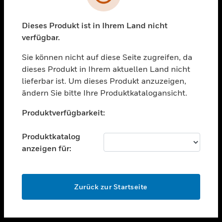
toggle view
UNTERSTÜTZUNG
Dieses Produkt ist in Ihrem Land nicht
verfügbar.
toggle view
STELLENANGEBOTE
Sie können nicht auf diese Seite zugreifen, da
toggle view
dieses Produkt in Ihrem aktuellen Land nicht
UNTERNEHMEN
lieferbar ist. Um dieses Produkt anzuzeigen,
ändern Sie bitte Ihre Produktkatalogansicht.
toggle view
KONTAKTIEREN SIE UNS
Unable to process your request. Please try after
Produktverfügbarkeit:
sometime.
toggle view
RECHTLICHE HINWEISE
Produktkatalog
toggle view
anzeigen für:
FOLGEN SIE UNS
OK
Zurück zur Startseite