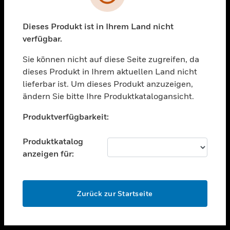
toggle view
UNTERSTÜTZUNG
Dieses Produkt ist in Ihrem Land nicht
verfügbar.
toggle view
STELLENANGEBOTE
Sie können nicht auf diese Seite zugreifen, da
toggle view
dieses Produkt in Ihrem aktuellen Land nicht
UNTERNEHMEN
lieferbar ist. Um dieses Produkt anzuzeigen,
ändern Sie bitte Ihre Produktkatalogansicht.
toggle view
KONTAKTIEREN SIE UNS
Unable to process your request. Please try after
Produktverfügbarkeit:
sometime.
toggle view
RECHTLICHE HINWEISE
Produktkatalog
toggle view
anzeigen für:
FOLGEN SIE UNS
OK
Zurück zur Startseite