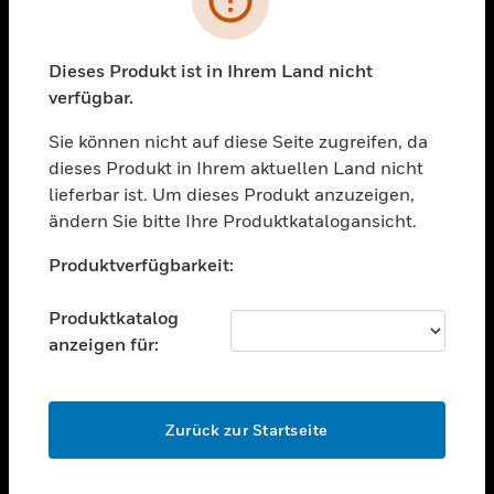
toggle view
BRANCHEN
toggle view
Dieses Produkt ist in Ihrem Land nicht
UNTERSTÜTZUNG
verfügbar.
toggle view
STELLENANGEBOTE
Sie können nicht auf diese Seite zugreifen, da
dieses Produkt in Ihrem aktuellen Land nicht
toggle view
lieferbar ist. Um dieses Produkt anzuzeigen,
UNTERNEHMEN
ändern Sie bitte Ihre Produktkatalogansicht.
toggle view
Unable to process your request. Please try after
KONTAKTIEREN SIE UNS
Produktverfügbarkeit:
sometime.
toggle view
RECHTLICHE HINWEISE
Produktkatalog
anzeigen für:
toggle view
FOLGEN SIE UNS
OK
Zurück zur Startseite