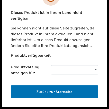
toggle view
UNTERSTÜTZUNG
Dieses Produkt ist in Ihrem Land nicht
verfügbar.
toggle view
STELLENANGEBOTE
Sie können nicht auf diese Seite zugreifen, da
toggle view
dieses Produkt in Ihrem aktuellen Land nicht
UNTERNEHMEN
lieferbar ist. Um dieses Produkt anzuzeigen,
ändern Sie bitte Ihre Produktkatalogansicht.
toggle view
KONTAKTIEREN SIE UNS
Unable to process your request. Please try after
Produktverfügbarkeit:
sometime.
toggle view
RECHTLICHE HINWEISE
Produktkatalog
toggle view
anzeigen für:
FOLGEN SIE UNS
OK
Zurück zur Startseite