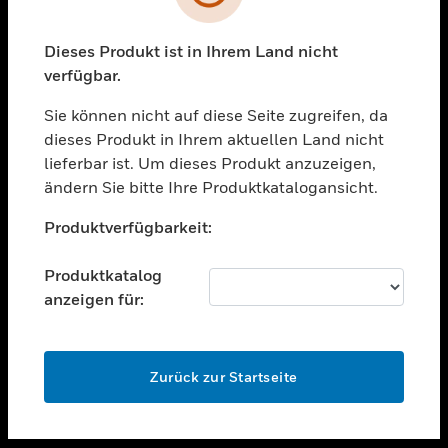
toggle view
UNTERSTÜTZUNG
Dieses Produkt ist in Ihrem Land nicht
verfügbar.
toggle view
STELLENANGEBOTE
Sie können nicht auf diese Seite zugreifen, da
toggle view
dieses Produkt in Ihrem aktuellen Land nicht
UNTERNEHMEN
lieferbar ist. Um dieses Produkt anzuzeigen,
ändern Sie bitte Ihre Produktkatalogansicht.
toggle view
KONTAKTIEREN SIE UNS
Unable to process your request. Please try after
Produktverfügbarkeit:
sometime.
toggle view
RECHTLICHE HINWEISE
Produktkatalog
toggle view
anzeigen für:
FOLGEN SIE UNS
OK
Zurück zur Startseite