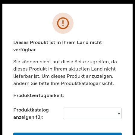
Sc
PRODUKTE
Fehler
toggle view
LÖSUNGEN
Dieses Produkt ist in Ihrem Land nicht
toggle view
verfügbar.
BRANCHEN
Sie können nicht auf diese Seite zugreifen, da
toggle view
UNTERSTÜTZUNG
dieses Produkt in Ihrem aktuellen Land nicht
lieferbar ist. Um dieses Produkt anzuzeigen,
toggle view
ändern Sie bitte Ihre Produktkatalogansicht.
STELLENANGEBOTE
Unable to process your request. Please try after
toggle view
Produktverfügbarkeit:
sometime.
UNTERNEHMEN
Produktkatalog
toggle view
KONTAKTIEREN SIE UNS
anzeigen für:
toggle view
RECHTLICHE HINWEISE
OK