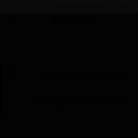
BESTELLOPTIONEN
Nach Kategorien
Sensoren
Rauchmelder
Optical Smoke Detector With Isolator
Diese Seite wird am Samstag, den 8. August,
von 19:00 bis 05:00 Uhr EST (23:00 bis 09:00
Uhr GMT, Sonntag, den 9. August, von 01:00
bis 11:00 Uhr CET und von 04:30 bis 14:30
Uhr IST) wegen geplanter Wartungsarbeiten
nicht erreichbar sein. Wir danken Ihnen für
Ihre Geduld während dieser Zeit.