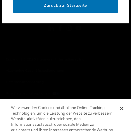
Zurück zur Startseite
toggle view
FOLGEN SIE UNS
Copyright © 2026 Honeywell International, Inc.
Allgemeine Geschäftsbedienungen
Datenschutzerklärung
Ihre Datenschutzoptionen
Cookie-Hinweis
Wir verwenden Cookies und ähnliche Online-Tracking-
Technologien, um die Leistung der Website zu verbessern,
Honeywell Global Abbestellen
Website-Aktivitäten aufzuzeichnen, den
Informationsaustausch über soziale Medien zu
erleichtern und Ihren Interessen entsprechende Werbung