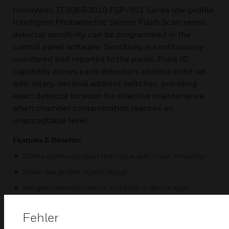
Honeywell TC806B3010 FSP-951 Series low-profile
Intelligent Photoelectric Sensor Flash Scan series
detector sensitivity can be programmed in the
control panel software. Sensitivity is continuously
monitored and reported to the panel. Point ID
capability allows each detector’s address to be set
with rotary, decimal address switches, providing
exact detector location for selective maintenance
when chamber contamination reaches an
unacceptable level.
Features & Benefits:
Stable communication technique with noise immunity
Sleek, low-profile, stylish design
Integral communications and built-in device-type
identification
Built-in tamper resistant feature
Fehler