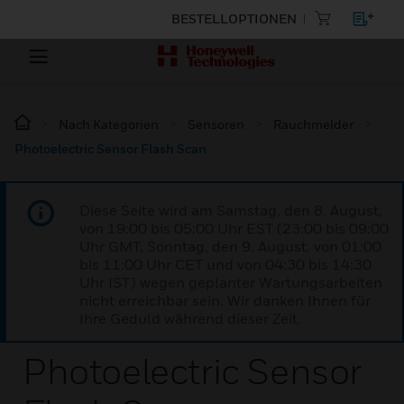
BESTELLOPTIONEN
Nach Kategorien
Sensoren
Rauchmelder
Photoelectric Sensor Flash Scan
Diese Seite wird am Samstag, den 8. August,
von 19:00 bis 05:00 Uhr EST (23:00 bis 09:00
Uhr GMT, Sonntag, den 9. August, von 01:00
bis 11:00 Uhr CET und von 04:30 bis 14:30
Uhr IST) wegen geplanter Wartungsarbeiten
nicht erreichbar sein. Wir danken Ihnen für
Ihre Geduld während dieser Zeit.
Photoelectric Sensor