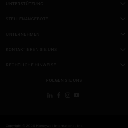
UNTERSTÜTZUNG
toggle view
STELLENANGEBOTE
toggle view
UNTERNEHMEN
toggle view
KONTAKTIEREN SIE UNS
toggle view
RECHTLICHE HINWEISE
toggle view
FOLGEN SIE UNS
Copyright © 2026 Honeywell International, Inc.