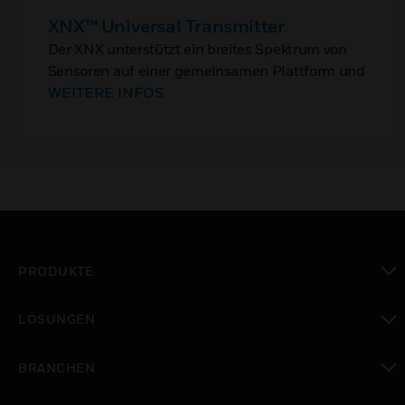
XNX™ Universal Transmitter
Der XNX unterstützt ein breites Spektrum von
Sensoren auf einer gemeinsamen Plattform und
bietet eine modulare Auswahl von Ein- und
WEITERE INFOS
Ausgängen (was dem Kunden Zeit und Geld
spart).
PRODUKTE
toggle view
LÖSUNGEN
toggle view
BRANCHEN
toggle view