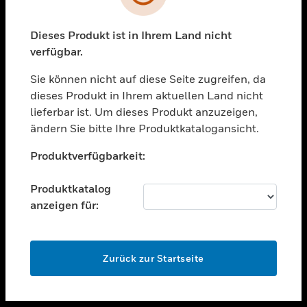
toggle view
UNTERSTÜTZUNG
Dieses Produkt ist in Ihrem Land nicht
verfügbar.
toggle view
STELLENANGEBOTE
Sie können nicht auf diese Seite zugreifen, da
toggle view
dieses Produkt in Ihrem aktuellen Land nicht
UNTERNEHMEN
lieferbar ist. Um dieses Produkt anzuzeigen,
ändern Sie bitte Ihre Produktkatalogansicht.
toggle view
KONTAKTIEREN SIE UNS
Unable to process your request. Please try after
Produktverfügbarkeit:
sometime.
toggle view
RECHTLICHE HINWEISE
Produktkatalog
toggle view
anzeigen für:
FOLGEN SIE UNS
OK
Zurück zur Startseite