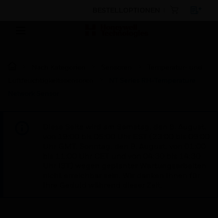
BESTELLOPTIONEN
Nach Kategorien
Sensoren
Temperatur- und
Luftfeuchtigkeitssensoren
NT Series RH-Temperature
Network Sensor
Diese Seite wird am Samstag, den 8. August,
von 19:00 bis 05:00 Uhr EST (23:00 bis 09:00
Uhr GMT, Sonntag, den 9. August, von 01:00
bis 11:00 Uhr CET und von 04:30 bis 14:30
Uhr IST) wegen geplanter Wartungsarbeiten
nicht erreichbar sein. Wir danken Ihnen für
Ihre Geduld während dieser Zeit.