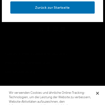
toggle view
OK
RECHTLICHE HINWEISE
Zurück zur Startseite
toggle view
FOLGEN SIE UNS
Copyright © 2026 Honeywell International, Inc.
Allgemeine Geschäftsbedienungen
Datenschutzerklärung
Ihre Datenschutzoptionen
Cookie-Hinweis
Wir verwenden Cookies und ähnliche Online-Tracking-
Technologien, um die Leistung der Website zu verbessern,
Honeywell Global Abbestellen
Website-Aktivitäten aufzuzeichnen, den