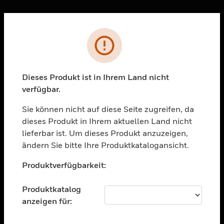
Sc
Fehler
PRODUKTE
toggle view
LÖSUNGEN
Dieses Produkt ist in Ihrem Land nicht
verfügbar.
toggle view
BRANCHEN
Sie können nicht auf diese Seite zugreifen, da
toggle view
dieses Produkt in Ihrem aktuellen Land nicht
UNTERSTÜTZUNG
lieferbar ist. Um dieses Produkt anzuzeigen,
toggle view
ändern Sie bitte Ihre Produktkatalogansicht.
STELLENANGEBOTE
Unable to process your request. Please try after
Produktverfügbarkeit:
sometime.
toggle view
UNTERNEHMEN
Produktkatalog
toggle view
anzeigen für:
KONTAKTIEREN SIE UNS