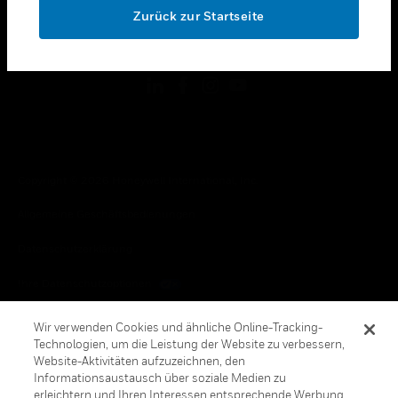
Zurück zur Startseite
toggle view
FOLGEN SIE UNS
Copyright © 2026 Honeywell International, Inc.
Allgemeine Geschäftsbedienungen
Datenschutzerklärung
Ihre Datenschutzoptionen
Cookie-Hinweis
Wir verwenden Cookies und ähnliche Online-Tracking-
Technologien, um die Leistung der Website zu verbessern,
Honeywell Global Abbestellen
Website-Aktivitäten aufzuzeichnen, den
Informationsaustausch über soziale Medien zu
erleichtern und Ihren Interessen entsprechende Werbung