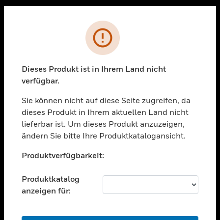
Sc
PRODUKTE
Fehler
toggle view
LÖSUNGEN
Dieses Produkt ist in Ihrem Land nicht
toggle view
verfügbar.
BRANCHEN
Sie können nicht auf diese Seite zugreifen, da
toggle view
UNTERSTÜTZUNG
dieses Produkt in Ihrem aktuellen Land nicht
lieferbar ist. Um dieses Produkt anzuzeigen,
toggle view
ändern Sie bitte Ihre Produktkatalogansicht.
STELLENANGEBOTE
Unable to process your request. Please try after
toggle view
Produktverfügbarkeit:
sometime.
UNTERNEHMEN
Produktkatalog
toggle view
KONTAKTIEREN SIE UNS
anzeigen für:
toggle view
RECHTLICHE HINWEISE
OK