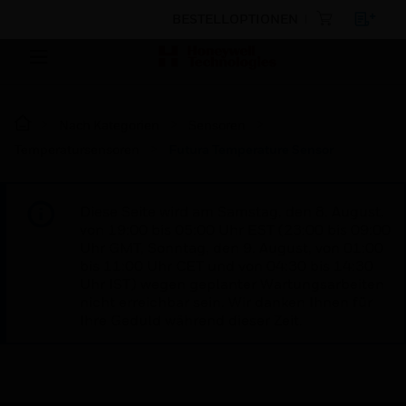
BESTELLOPTIONEN
Nach Kategorien
Sensoren
Temperatursensoren
Futura Temperature Sensor
Diese Seite wird am Samstag, den 8. August,
von 19:00 bis 05:00 Uhr EST (23:00 bis 09:00
Uhr GMT, Sonntag, den 9. August, von 01:00
bis 11:00 Uhr CET und von 04:30 bis 14:30
Uhr IST) wegen geplanter Wartungsarbeiten
nicht erreichbar sein. Wir danken Ihnen für
Ihre Geduld während dieser Zeit.