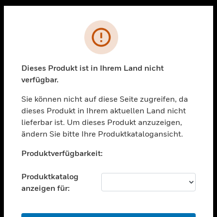
Sc
PRODUKTE
Fehler
toggle view
LÖSUNGEN
Dieses Produkt ist in Ihrem Land nicht
toggle view
verfügbar.
BRANCHEN
Sie können nicht auf diese Seite zugreifen, da
toggle view
UNTERSTÜTZUNG
dieses Produkt in Ihrem aktuellen Land nicht
lieferbar ist. Um dieses Produkt anzuzeigen,
toggle view
ändern Sie bitte Ihre Produktkatalogansicht.
STELLENANGEBOTE
Unable to process your request. Please try after
toggle view
Produktverfügbarkeit:
sometime.
UNTERNEHMEN
Produktkatalog
toggle view
KONTAKTIEREN SIE UNS
anzeigen für:
toggle view
RECHTLICHE HINWEISE
OK