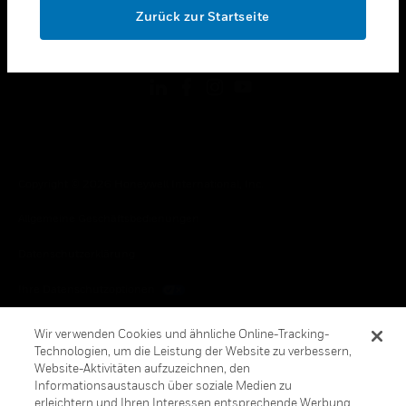
Zurück zur Startseite
toggle view
FOLGEN SIE UNS
Copyright © 2026 Honeywell International, Inc.
Allgemeine Geschäftsbedienungen
Datenschutzerklärung
Ihre Datenschutzoptionen
Cookie-Hinweis
Wir verwenden Cookies und ähnliche Online-Tracking-
Technologien, um die Leistung der Website zu verbessern,
Honeywell Global Abbestellen
Website-Aktivitäten aufzuzeichnen, den
Informationsaustausch über soziale Medien zu
erleichtern und Ihren Interessen entsprechende Werbung