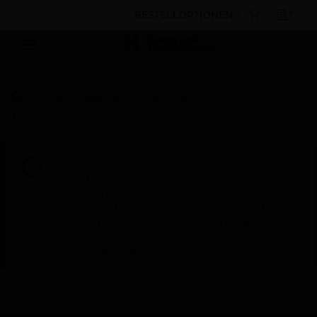
BESTELLOPTIONEN
Nach Kategorien
Sensoren
Temperatursensoren
KE2 Yellow Temperature Sensor
Diese Seite wird am Samstag, den 8. August,
von 19:00 bis 05:00 Uhr EST (23:00 bis 09:00
Uhr GMT, Sonntag, den 9. August, von 01:00
bis 11:00 Uhr CET und von 04:30 bis 14:30
Uhr IST) wegen geplanter Wartungsarbeiten
nicht erreichbar sein. Wir danken Ihnen für
Ihre Geduld während dieser Zeit.