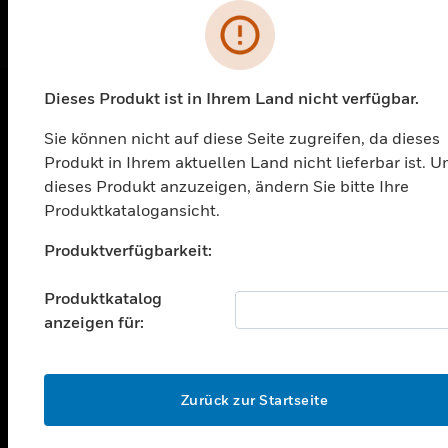
Hz, display a LED, pressione massima
Fehler
20 kPa
Dieses Produkt ist in Ihrem Land nicht verfügbar.
PRODUKTE
Sie können nicht auf diese Seite zugreifen, da dieses
Produkt in Ihrem aktuellen Land nicht lieferbar ist. 
toggle view
dieses Produkt anzuzeigen, ändern Sie bitte Ihre
LÖSUNGEN
Produktkatalogansicht.
toggle view
BRANCHEN
Unable to process your request. Please try after
Produktverfügbarkeit:
sometime.
toggle view
UNTERSTÜTZUNG
Produktkatalog
anzeigen für:
toggle view
STELLENANGEBOTE
OK
toggle view
Zurück zur Startseite
UNTERNEHMEN
toggle view