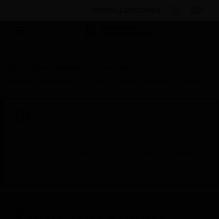
BESTELLOPTIONEN
Nach Kategorien
Sensoren
Temperatursensoren
Novar Outdoor Temperature Sensor
Diese Seite wird am Samstag, den 8. August,
von 19:00 bis 05:00 Uhr EST (23:00 bis 09:00
Uhr GMT, Sonntag, den 9. August, von 01:00
bis 11:00 Uhr CET und von 04:30 bis 14:30
Uhr IST) wegen geplanter Wartungsarbeiten
nicht erreichbar sein. Wir danken Ihnen für
Ihre Geduld während dieser Zeit.
Shop Top Sellers