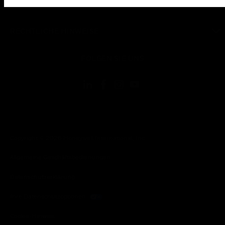
KONTAKTIEREN SIE UNS
toggle view
RECHTLICHE HINWEISE
toggle view
FOLGEN SIE UNS
Copyright © 2026 Honeywell International, Inc.
Allgemeine Geschäftsbedienungen
Datenschutzerklärung
Ihre Datenschutzoptionen
Cookie-Hinweis