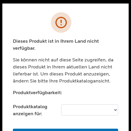
Sc
PRODUKTE
Fehler
toggle view
LÖSUNGEN
Dieses Produkt ist in Ihrem Land nicht
toggle view
verfügbar.
BRANCHEN
Sie können nicht auf diese Seite zugreifen, da
toggle view
UNTERSTÜTZUNG
dieses Produkt in Ihrem aktuellen Land nicht
lieferbar ist. Um dieses Produkt anzuzeigen,
toggle view
ändern Sie bitte Ihre Produktkatalogansicht.
STELLENANGEBOTE
Unable to process your request. Please try after
toggle view
Produktverfügbarkeit:
sometime.
UNTERNEHMEN
Produktkatalog
toggle view
KONTAKTIEREN SIE UNS
anzeigen für:
toggle view
RECHTLICHE HINWEISE
OK