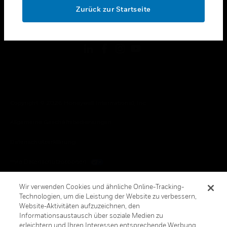
Zurück zur Startseite
toggle view
FOLGEN SIE UNS
Copyright © 2026 Honeywell International, Inc.
Allgemeine Geschäftsbedienungen
Datenschutzerklärung
Ihre Datenschutzoptionen
Cookie-Hinweis
Wir verwenden Cookies und ähnliche Online-Tracking-
Technologien, um die Leistung der Website zu verbessern,
Honeywell Global Abbestellen
Website-Aktivitäten aufzuzeichnen, den
Informationsaustausch über soziale Medien zu
erleichtern und Ihren Interessen entsprechende Werbung