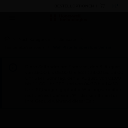
BESTELLOPTIONEN
Nach Kategorien
Sensoren
Temperatursensoren
Wall Plate Temperature Sensor
Diese Seite wird am Samstag, den 8. August,
von 19:00 bis 05:00 Uhr EST (23:00 bis 09:00
Uhr GMT, Sonntag, den 9. August, von 01:00
bis 11:00 Uhr CET und von 04:30 bis 14:30
Uhr IST) wegen geplanter Wartungsarbeiten
nicht erreichbar sein. Wir danken Ihnen für
Ihre Geduld während dieser Zeit.