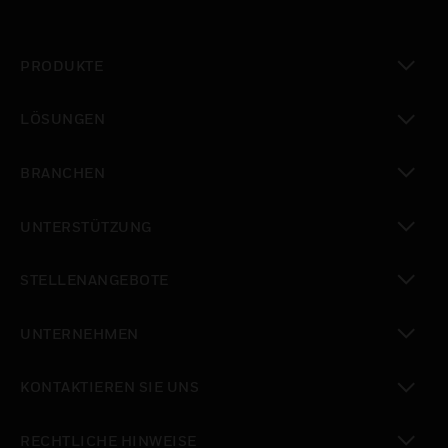
PRODUKTE
toggle view
LÖSUNGEN
toggle view
BRANCHEN
toggle view
UNTERSTÜTZUNG
toggle view
STELLENANGEBOTE
toggle view
UNTERNEHMEN
toggle view
KONTAKTIEREN SIE UNS
toggle view
RECHTLICHE HINWEISE