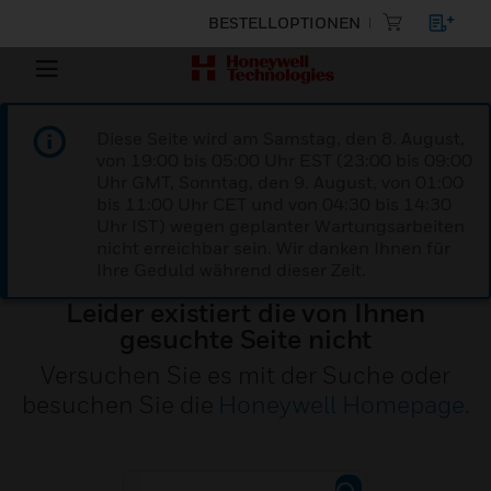
BESTELLOPTIONEN
Diese Seite wird am Samstag, den 8. August,
von 19:00 bis 05:00 Uhr EST (23:00 bis 09:00
Uhr GMT, Sonntag, den 9. August, von 01:00
bis 11:00 Uhr CET und von 04:30 bis 14:30
Uhr IST) wegen geplanter Wartungsarbeiten
nicht erreichbar sein. Wir danken Ihnen für
Ihre Geduld während dieser Zeit.
Leider existiert die von Ihnen
gesuchte Seite nicht
Versuchen Sie es mit der Suche oder
besuchen Sie die
Honeywell Homepage
.