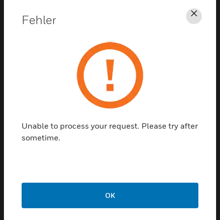
Unterstützung
Fehler
Schl
KLICKEN SIE HIER, UM
UNTERSTÜTZUNG ZU ERHALTEN
Unable to process your request. Please try after
sometime.
Kontaktieren sie uns
REDE MIT UNS
OK