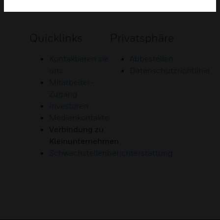
Quicklinks
Privatsphäre
Kontaktieren sie
Abbestellen
uns
Datenschutzrichtlinie
Mitarbeiter-
Zugang
Investoren
Medienkontakte
Verbindung zu
Kleinunternehmen
Schwachstellenberichterstattung