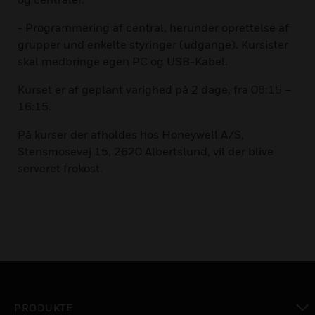
- Programmering af central, herunder oprettelse af
grupper und enkelte styringer (udgange). Kursister
skal medbringe egen PC og USB-Kabel.
Kurset er af geplant varighed på 2 dage, fra 08:15 –
16:15.
På kurser der afholdes hos Honeywell A/S,
Stensmosevej 15, 2620 Albertslund, vil der blive
serveret frokost.
PRODUKTE