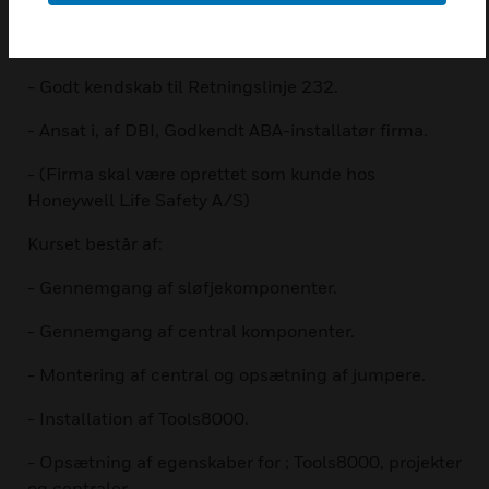
- Arbejder dagligt, eller regelmæssigt, med ABA -
Installationer/Service
- Godt kendskab til Retningslinje 232.
- Ansat i, af DBI, Godkendt ABA-installatør firma.
- (Firma skal være oprettet som kunde hos
Honeywell Life Safety A/S)
Kurset består af:
- Gennemgang af sløfjekomponenter.
- Gennemgang af central komponenter.
- Montering af central og opsætning af jumpere.
- Installation af Tools8000.
- Opsætning af egenskaber for ; Tools8000, projekter
og centraler.