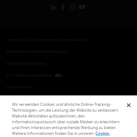
Copyright © 2026 Honeywell International, Inc.
Allgemeine Geschäftsbedienungen
Datenschutzerklärung
Ihre Datenschutzoptionen
Cookie-Hinweis
Honeywell Global Abbestellen
Wir verwenden Cookies und ähnliche Online-Tracking-
Technologien, um die Leistung der Website zu verbessern,
Website-Aktivitäten aufzuzeichnen, den
Informationsaustausch über soziale Medien zu erleichtern
und Ihren Interessen entsprechende Werbung zu bieten.
Weitere Informationen finden Sie in unseren
Cookie-