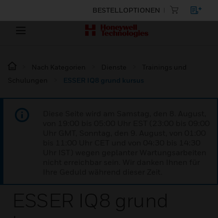
BESTELLOPTIONEN
Nach Kategorien
Dienste
Trainings und
Schulungen
ESSER IQ8 grund kursus
Diese Seite wird am Samstag, den 8. August,
von 19:00 bis 05:00 Uhr EST (23:00 bis 09:00
Uhr GMT, Sonntag, den 9. August, von 01:00
bis 11:00 Uhr CET und von 04:30 bis 14:30
Uhr IST) wegen geplanter Wartungsarbeiten
nicht erreichbar sein. Wir danken Ihnen für
Ihre Geduld während dieser Zeit.
ESSER IQ8 grund