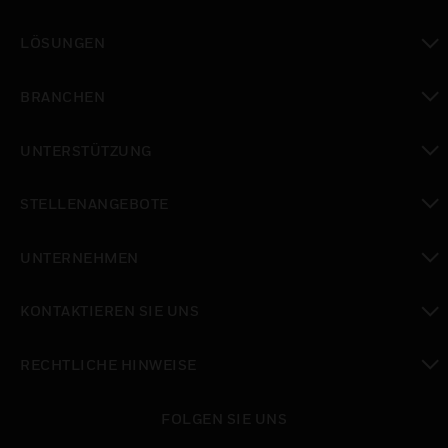
toggle view
LÖSUNGEN
toggle view
BRANCHEN
toggle view
UNTERSTÜTZUNG
toggle view
STELLENANGEBOTE
toggle view
UNTERNEHMEN
toggle view
KONTAKTIEREN SIE UNS
toggle view
RECHTLICHE HINWEISE
toggle view
FOLGEN SIE UNS