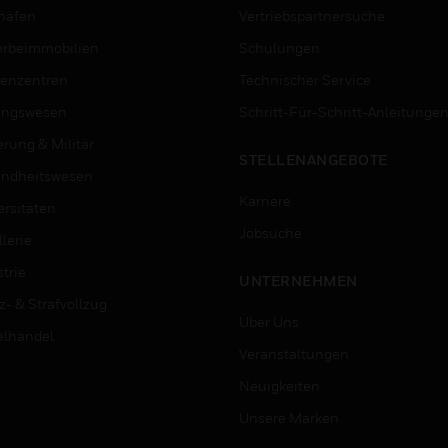
häfen
Vertriebspartnersuche
rbeimmobilien
Schulungen
enzentren
Technischer Service
ungswesen
Schritt-Für-Schritt-Anleitunge
erung & Militär
STELLENANGEBOTE
ndheitswesen
Karriere
ersitäten
Jobsuche
lerie
trie
UNTERNEHMEN
z- & Strafvollzug
Über Uns
elhandel
Veranstaltungen
Neuigkeiten
Unsere Marken