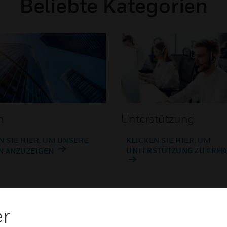
Beliebte Kategorien
n
Unterstützung
N SIE HIER, UM UNSERE
KLICKEN SIE HIER, UM
UNTERSTÜTZUNG ZU ERH
N ANZUZEIGEN
er