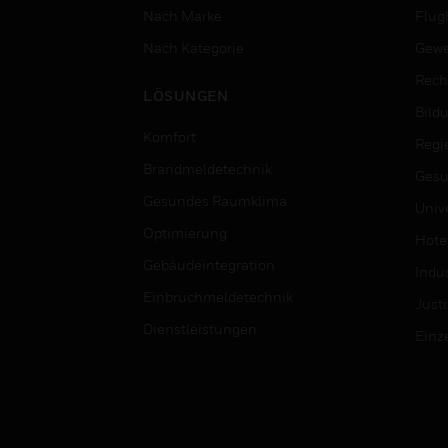
Nach Marke
Flug
Nach Kategorie
Gewe
Rech
LÖSUNGEN
Bild
Komfort
Regi
Brandmeldetechnik
Gesu
Gesundes Raumklima
Univ
Optimierung
Hotel
Gebäudeintegration
Indus
Einbruchmeldetechnik
Justi
Dienstleistungen
Einz