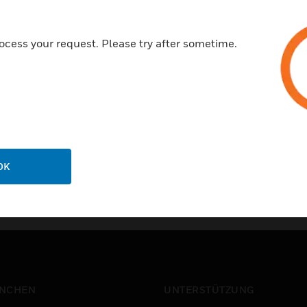
Privatsphär
ocess your request. Please try after sometime.
ns
Abbestelle
g
Datenschut
einunternehmen
ichterstattung
OK
NCHEN
UNTERSTÜTZUNG