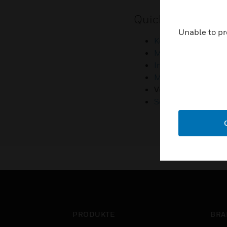
Quicklinks
Unable to pr
Kontaktieren sie u
Mitarbeiter-Zugan
Investoren
Medienkontakte
Verbindung zu Kl
Schwachstellenber
PRODUKTE
BRA