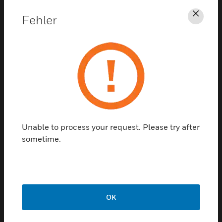
Unterstützung
Fehler
Schl
KLICKEN SIE HIER, UM
UNTERSTÜTZUNG ZU ERHALTEN
Unable to process your request. Please try after
sometime.
Kontaktieren sie uns
REDE MIT UNS
OK