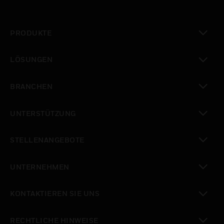
PRODUKTE
toggle view
LÖSUNGEN
toggle view
BRANCHEN
toggle view
UNTERSTÜTZUNG
toggle view
STELLENANGEBOTE
toggle view
UNTERNEHMEN
toggle view
KONTAKTIEREN SIE UNS
toggle view
RECHTLICHE HINWEISE