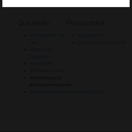
Quicklinks
Privatsphäre
Kontaktieren sie
Abbestellen
uns
Datenschutzrichtlinie
Mitarbeiter-
Zugang
Investoren
Medienkontakte
Verbindung zu
Kleinunternehmen
Schwachstellenberichterstattung