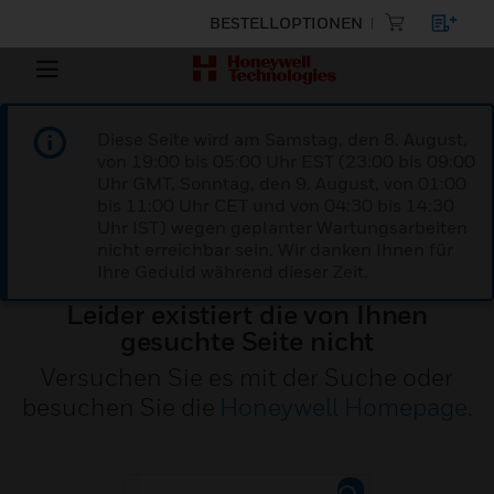
BESTELLOPTIONEN
Diese Seite wird am Samstag, den 8. August,
von 19:00 bis 05:00 Uhr EST (23:00 bis 09:00
Uhr GMT, Sonntag, den 9. August, von 01:00
bis 11:00 Uhr CET und von 04:30 bis 14:30
Uhr IST) wegen geplanter Wartungsarbeiten
nicht erreichbar sein. Wir danken Ihnen für
Ihre Geduld während dieser Zeit.
Leider existiert die von Ihnen
gesuchte Seite nicht
Versuchen Sie es mit der Suche oder
besuchen Sie die
Honeywell Homepage
.