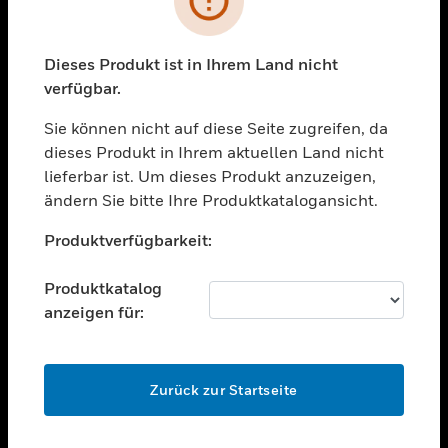
toggle view
BRANCHEN
toggle view
Dieses Produkt ist in Ihrem Land nicht
UNTERSTÜTZUNG
verfügbar.
toggle view
STELLENANGEBOTE
Sie können nicht auf diese Seite zugreifen, da
dieses Produkt in Ihrem aktuellen Land nicht
toggle view
lieferbar ist. Um dieses Produkt anzuzeigen,
UNTERNEHMEN
ändern Sie bitte Ihre Produktkatalogansicht.
toggle view
Unable to process your request. Please try after
KONTAKTIEREN SIE UNS
Produktverfügbarkeit:
sometime.
toggle view
RECHTLICHE HINWEISE
Produktkatalog
anzeigen für:
toggle view
FOLGEN SIE UNS
OK
Zurück zur Startseite