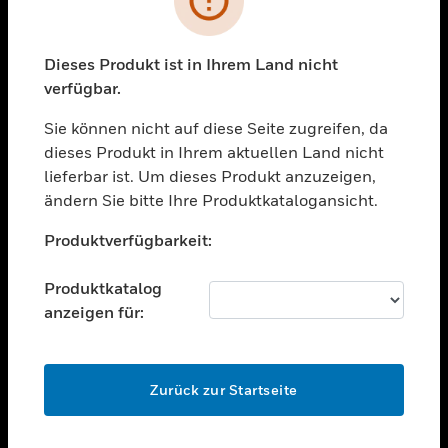
toggle view
BRANCHEN
toggle view
Dieses Produkt ist in Ihrem Land nicht
UNTERSTÜTZUNG
verfügbar.
toggle view
STELLENANGEBOTE
Sie können nicht auf diese Seite zugreifen, da
dieses Produkt in Ihrem aktuellen Land nicht
toggle view
lieferbar ist. Um dieses Produkt anzuzeigen,
UNTERNEHMEN
ändern Sie bitte Ihre Produktkatalogansicht.
toggle view
Unable to process your request. Please try after
KONTAKTIEREN SIE UNS
Produktverfügbarkeit:
sometime.
toggle view
RECHTLICHE HINWEISE
Produktkatalog
anzeigen für:
toggle view
FOLGEN SIE UNS
OK
Zurück zur Startseite