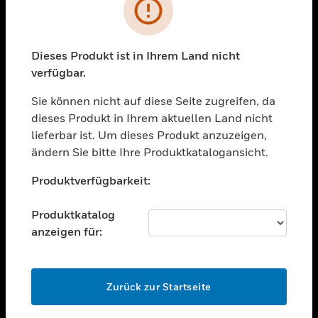
Fehler
toggle view
BRANCHEN
Dieses Produkt ist in Ihrem Land nicht
toggle view
UNTERSTÜTZUNG
verfügbar.
toggle view
Sie können nicht auf diese Seite zugreifen, da
STELLENANGEBOTE
dieses Produkt in Ihrem aktuellen Land nicht
lieferbar ist. Um dieses Produkt anzuzeigen,
toggle view
UNTERNEHMEN
ändern Sie bitte Ihre Produktkatalogansicht.
Unable to process your request. Please try after
toggle view
Produktverfügbarkeit:
sometime.
KONTAKTIEREN SIE UNS
toggle view
Produktkatalog
RECHTLICHE HINWEISE
anzeigen für:
toggle view
FOLGEN SIE UNS
OK
Zurück zur Startseite