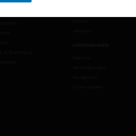
erung & Militär
STELLENANGEBOTE
ndheitswesen
Karriere
ersitäten
Jobsuche
lerie
trie
UNTERNEHMEN
z- & Strafvollzug
Über Uns
elhandel
Veranstaltungen
Neuigkeiten
Unsere Marken