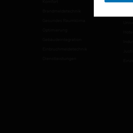
Komfort
Regi
Brandmeldetechnik
Gesu
Gesundes Raumklima
Univ
Optimierung
Hotel
Gebäudeintegration
Indus
Einbruchmeldetechnik
Justi
Dienstleistungen
Einz