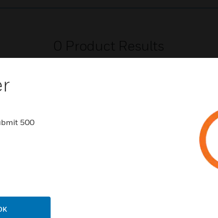
0
Product Results
er
ubmit 500
NCHEN
UNTERSTÜTZUNG
häfen
Vertriebspartnersuche
rbeimmobilien
Schulungen
enzentren
Technischer Service
ungswesen
Schritt-Für-Schritt-Anleitunge
OK