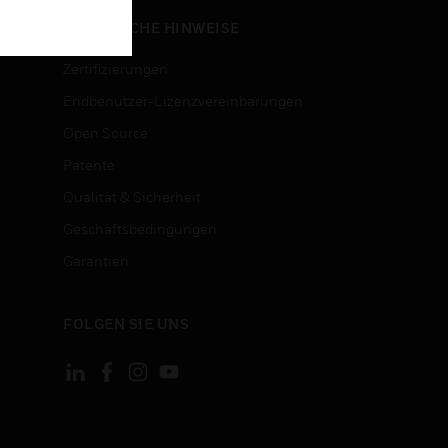
RECHTLICHE HINWEISE
Zertifizierungen
Endbenutzer-Lizenzvereinbarungen
Open Source
Patente
Qualität & Sicherheit
Geschäftsbedingungen
Garantien
FOLGEN SIE UNS