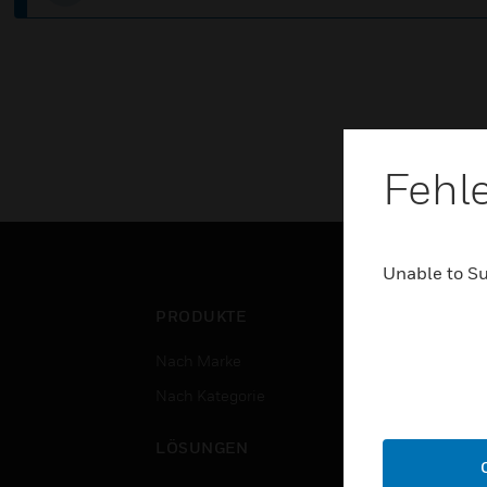
Fehl
Unable to S
PRODUKTE
BRA
Nach Marke
Flug
Nach Kategorie
Gewe
Rech
LÖSUNGEN
Bild