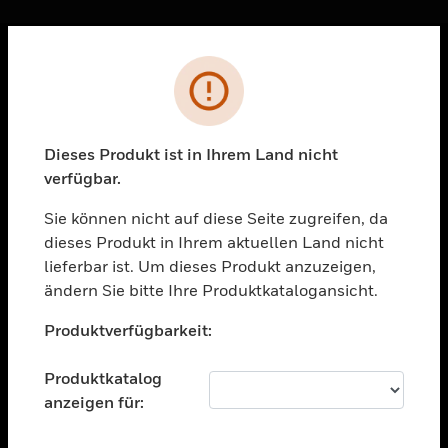
Sc
Fehler
PRODUKTE
toggle view
LÖSUNGEN
Dieses Produkt ist in Ihrem Land nicht
verfügbar.
toggle view
BRANCHEN
Sie können nicht auf diese Seite zugreifen, da
toggle view
dieses Produkt in Ihrem aktuellen Land nicht
UNTERSTÜTZUNG
lieferbar ist. Um dieses Produkt anzuzeigen,
toggle view
ändern Sie bitte Ihre Produktkatalogansicht.
STELLENANGEBOTE
Unable to process your request. Please try after
Produktverfügbarkeit:
sometime.
toggle view
UNTERNEHMEN
Produktkatalog
toggle view
anzeigen für:
KONTAKTIEREN SIE UNS