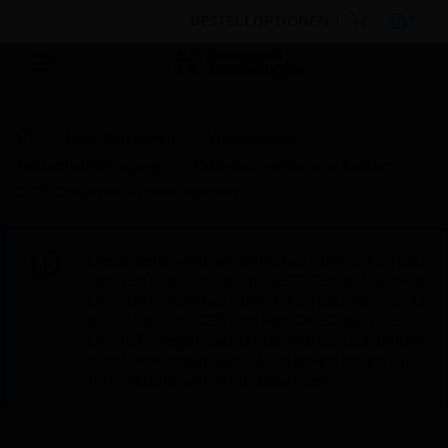
BESTELLOPTIONEN
Nach Kategorien
Videosysteme
Netzwerkübertragung
Extender, Injektor und Splitter
CCTV Converter & Power Injectors
Diese Seite wird am Samstag, den 8. August,
von 19:00 bis 05:00 Uhr EST (23:00 bis 09:00
Uhr GMT, Sonntag, den 9. August, von 01:00
bis 11:00 Uhr CET und von 04:30 bis 14:30
Uhr IST) wegen geplanter Wartungsarbeiten
nicht erreichbar sein. Wir danken Ihnen für
Ihre Geduld während dieser Zeit.