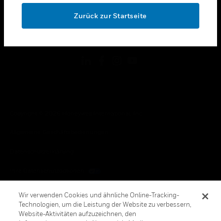
toggle view
OK
RECHTLICHE HINWEISE
Zurück zur Startseite
toggle view
FOLGEN SIE UNS
Copyright © 2026 Honeywell International, Inc.
Allgemeine Geschäftsbedienungen
Datenschutzerklärung
Ihre Datenschutzoptionen
Cookie-Hinweis
Wir verwenden Cookies und ähnliche Online-Tracking-
Technologien, um die Leistung der Website zu verbessern,
Honeywell Global Abbestellen
Website-Aktivitäten aufzuzeichnen, den