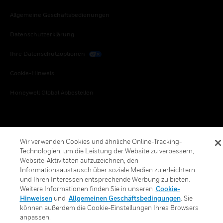
Allgemeine Geschäftsbedienungen
Datenschutzerklärung
Ihre Datenschutzoptionen
Cookie-Hinweis
Honeywell Global Abbestellen
Wir verwenden Cookies und ähnliche Online-Tracking-
Technologien, um die Leistung der Website zu verbessern,
Website-Aktivitäten aufzuzeichnen, den
Informationsaustausch über soziale Medien zu erleichtern
und Ihren Interessen entsprechende Werbung zu bieten.
Weitere Informationen finden Sie in unseren
Cookie-
Hinweisen
und
Allgemeinen Geschäftsbedingungen
. Sie
können außerdem die Cookie-Einstellungen Ihres Browsers
anpassen.