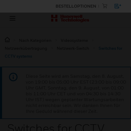
BESTELLOPTIONEN
Nach Kategorien
Videosysteme
Netzwerkübertragung
Netzwerk-Switch
Switches for
CCTV systems
Diese Seite wird am Samstag, den 8. August,
von 19:00 bis 05:00 Uhr EST (23:00 bis 09:00
Uhr GMT, Sonntag, den 9. August, von 01:00
bis 11:00 Uhr CET und von 04:30 bis 14:30
Uhr IST) wegen geplanter Wartungsarbeiten
nicht erreichbar sein. Wir danken Ihnen für
Ihre Geduld während dieser Zeit.
Switches for CCTV