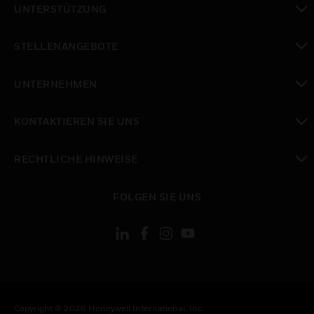
UNTERSTÜTZUNG
toggle view
STELLENANGEBOTE
toggle view
UNTERNEHMEN
toggle view
KONTAKTIEREN SIE UNS
toggle view
RECHTLICHE HINWEISE
toggle view
FOLGEN SIE UNS
Copyright © 2026 Honeywell International, Inc.