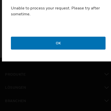
Switches for configurable and non-configurable
Unable to process your request. Please try after
Video Surveillance Systems. Flexible in installation
sometime.
and configuration, they are suitable for all types of
network architecture.
OK
PRODUKTE
toggle view
LÖSUNGEN
toggle view
BRANCHEN
toggle view