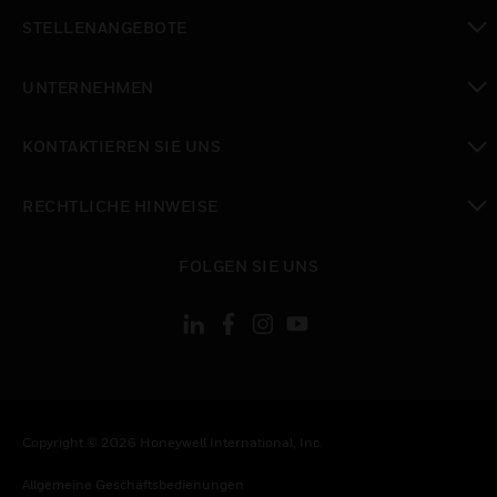
toggle view
STELLENANGEBOTE
toggle view
UNTERNEHMEN
toggle view
KONTAKTIEREN SIE UNS
toggle view
RECHTLICHE HINWEISE
toggle view
FOLGEN SIE UNS
Copyright © 2026 Honeywell International, Inc.
Allgemeine Geschäftsbedienungen