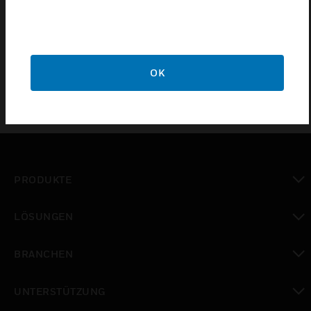
Hard disks for NVR are available with variety of
storage capacity such as 1TB, 2TB, 4TB or 6TB with
SATA cable.
OK
PRODUKTE
toggle view
LÖSUNGEN
toggle view
BRANCHEN
toggle view
UNTERSTÜTZUNG