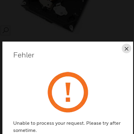
SEARCH
Sc
Fehler
Diese Seite als PDF speichern
Kontaktieren Sie uns
Einen Partner finden
Unable to process your request. Please try after
sometime.