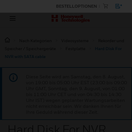
BESTELLOPTIONEN
Nach Kategorien
Videosysteme
Rekorder und
Speicher / Speichergeräte
Festplatte
Hard Disk For
NVR with SATA cable
Diese Seite wird am Samstag, den 8. August,
von 19:00 bis 05:00 Uhr EST (23:00 bis 09:00
Uhr GMT, Sonntag, den 9. August, von 01:00
bis 11:00 Uhr CET und von 04:30 bis 14:30
Uhr IST) wegen geplanter Wartungsarbeiten
nicht erreichbar sein. Wir danken Ihnen für
Ihre Geduld während dieser Zeit.
Hard Disk For NVR