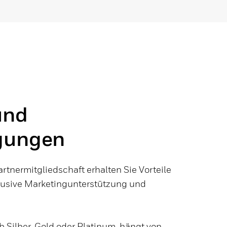
und
gungen
artnermitgliedschaft erhalten Sie Vorteile
lusive Marketingunterstützung und
ob Silber, Gold oder Platinum, hängt von