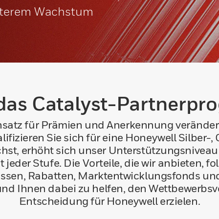
eiterem Wachstum
 das Catalyst-Partnerp
atz für Prämien und Anerkennung verändern w
ifizieren Sie sich für eine Honeywell Silber-
hst, erhöht sich unser Unterstützungsnive
der Stufe. Die Vorteile, die wir anbieten, fo
en, Rabatten, Marktentwicklungsfonds und m
nd Ihnen dabei zu helfen, den Wettbewerbsvor
Entscheidung für Honeywell erzielen.