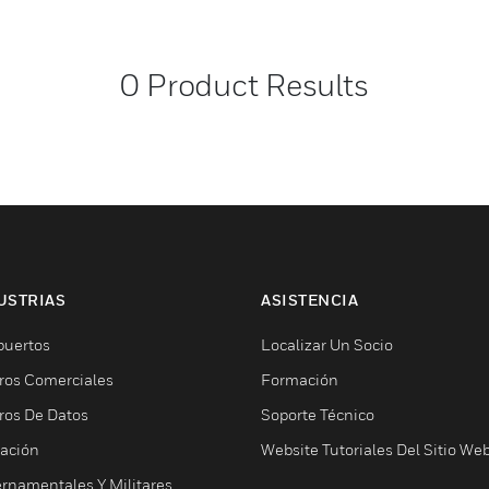
0
Product Results
USTRIAS
ASISTENCIA
puertos
Localizar Un Socio
ros Comerciales
Formación
ros De Datos
Soporte Técnico
ación
Website Tutoriales Del Sitio We
rnamentales Y Militares