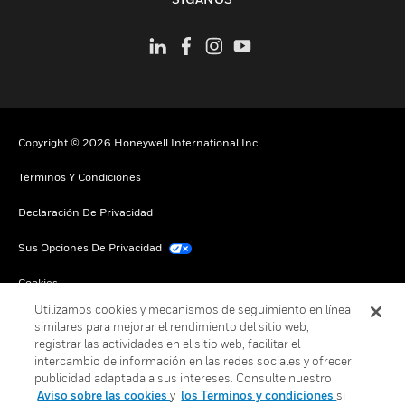
Copyright © 2026 Honeywell International Inc.
Términos Y Condiciones
Declaración De Privacidad
Sus Opciones De Privacidad
Cookies
Utilizamos cookies y mecanismos de seguimiento en línea
Darse De Baja Global
similares para mejorar el rendimiento del sitio web,
registrar las actividades en el sitio web, facilitar el
intercambio de información en las redes sociales y ofrecer
publicidad adaptada a sus intereses. Consulte nuestro
Aviso sobre las cookies
y
los Términos y condiciones
si