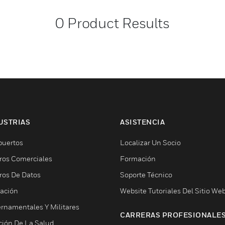
0
Product Results
USTRIAS
ASISTENCIA
puertos
Localizar Un Socio
ros Comerciales
Formación
ros De Datos
Soporte Técnico
ación
Website Tutoriales Del Sitio We
rnamentales Y Militares
CARRERAS PROFESIONALE
ción De La Salud