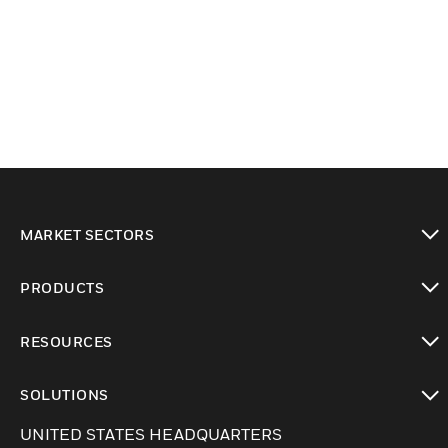
MARKET SECTORS
Cambiar vista
PRODUCTS
Cambiar vista
RESOURCES
Cambiar vista
SOLUTIONS
Cambiar vista
UNITED STATES HEADQUARTERS