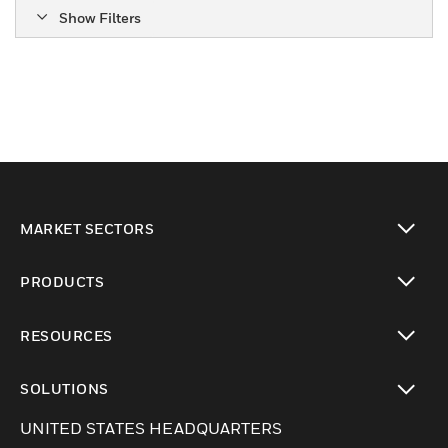
Show Filters
MARKET SECTORS
Cambiar vista
PRODUCTS
Cambiar vista
RESOURCES
Cambiar vista
SOLUTIONS
Cambiar vista
UNITED STATES HEADQUARTERS