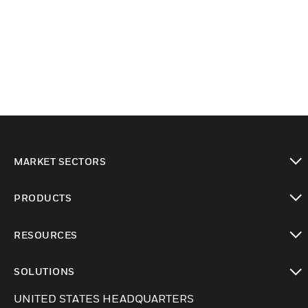
MARKET SECTORS
Cambiar vista
PRODUCTS
Cambiar vista
RESOURCES
Cambiar vista
SOLUTIONS
Cambiar vista
UNITED STATES HEADQUARTERS