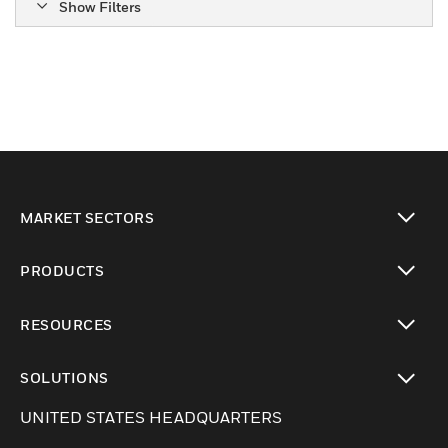
Show Filters
MARKET SECTORS
Cambiar vista
PRODUCTS
Cambiar vista
RESOURCES
Cambiar vista
SOLUTIONS
Cambiar vista
UNITED STATES HEADQUARTERS