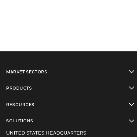
MARKET SECTORS
Cambiar vista
PRODUCTS
Cambiar vista
RESOURCES
Cambiar vista
SOLUTIONS
Cambiar vista
UNITED STATES HEADQUARTERS