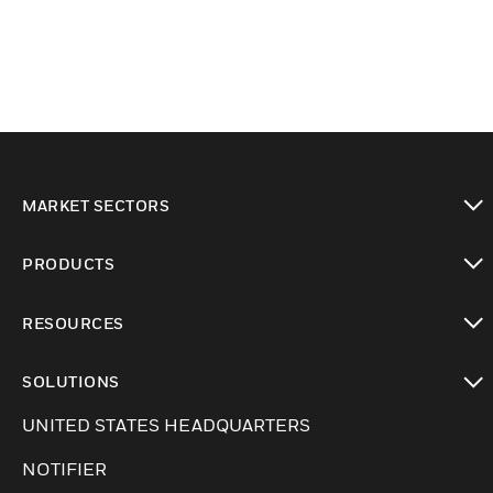
MARKET SECTORS
Cambiar vista
PRODUCTS
Cambiar vista
RESOURCES
Cambiar vista
SOLUTIONS
Cambiar vista
UNITED STATES HEADQUARTERS
NOTIFIER