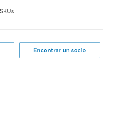
SKUs
Encontrar un socio
e