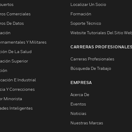
puertos
Localizar Un Socio
ros Comerciales
Formación
ros De Datos
Soporte Técnico
ación
Website Tutoriales Del Sitio We
rnamentales Y Militares
CARRERAS PROFESIONALE
ción De La Salud
Carreras Profesionales
ación Superior
Búsqueda De Trabajo
ción
cación E Industrial
EMPRESA
cia Y Correcciones
Acerca De
or Minorista
Eventos
ades Inteligentes
Noticias
Nuestras Marcas