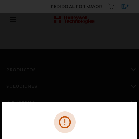
PEDIDO AL POR MAYOR
PRODUCTOS
Cambiar vista
SOLUCIONES
Cambiar vista
INDUSTRIAS
Cambiar vista
ASISTENCIA
Cambiar vista
CARRERAS PROFESIONALES