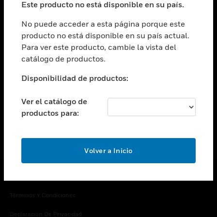
Este producto no está disponible en su país.
Cambiar vista
EMPRESA
No puede acceder a esta página porque este
producto no está disponible en su país actual.
Cambiar vista
Para ver este producto, cambie la vista del
CONTACTO
catálogo de productos.
Cambiar vista
LEGAL
Disponibilidad de productos:
Cambiar vista
SÍGANOS
Ver el catálogo de
productos para:
Volver a Inicio
Copyright © 2026 Honeywell International Inc.
Términos Y Condiciones
Declaración De Privacidad