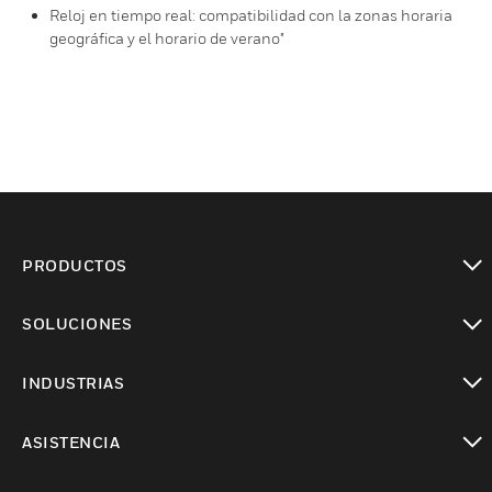
Reloj en tiempo real: compatibilidad con la zonas horaria
geográfica y el horario de verano"
PRODUCTOS
Cambiar vista
SOLUCIONES
Cambiar vista
INDUSTRIAS
Cambiar vista
ASISTENCIA
Cambiar vista