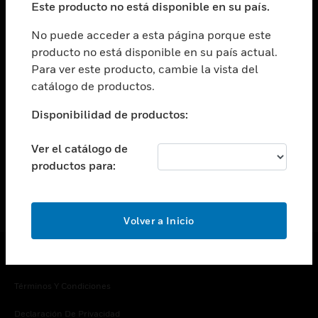
Este producto no está disponible en su país.
Cambiar vista
EMPRESA
No puede acceder a esta página porque este
producto no está disponible en su país actual.
Cambiar vista
Para ver este producto, cambie la vista del
CONTACTO
catálogo de productos.
Cambiar vista
LEGAL
Disponibilidad de productos:
Cambiar vista
SÍGANOS
Ver el catálogo de
productos para:
Volver a Inicio
Copyright © 2026 Honeywell International Inc.
Términos Y Condiciones
Declaración De Privacidad