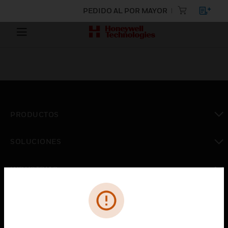
PEDIDO AL POR MAYOR
PRODUCTOS
Cambiar vista
SOLUCIONES
Cambiar vista
INDUSTRIAS
Cambiar vista
ASISTENCIA
Cambiar vista
CARRERAS PROFESIONALES