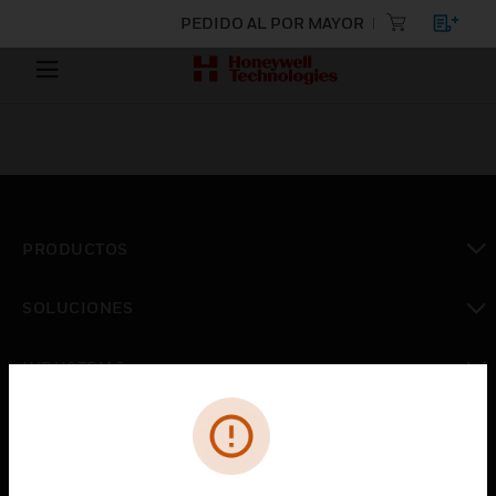
PEDIDO AL POR MAYOR
PRODUCTOS
Cambiar vista
SOLUCIONES
Cambiar vista
INDUSTRIAS
Cambiar vista
ASISTENCIA
Cambiar vista
CARRERAS PROFESIONALES