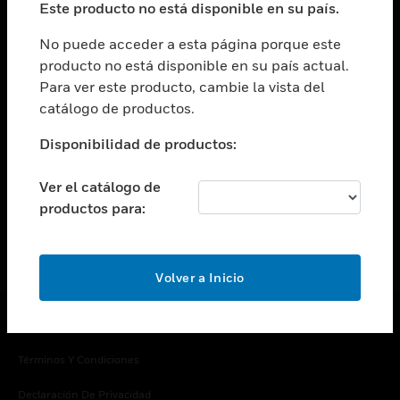
Este producto no está disponible en su país.
Cambiar vista
EMPRESA
No puede acceder a esta página porque este
producto no está disponible en su país actual.
Cambiar vista
Para ver este producto, cambie la vista del
CONTACTO
catálogo de productos.
Cambiar vista
LEGAL
Disponibilidad de productos:
Cambiar vista
SÍGANOS
Ver el catálogo de
productos para:
Volver a Inicio
Copyright © 2026 Honeywell International Inc.
Términos Y Condiciones
Declaración De Privacidad