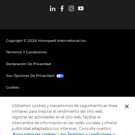
Copyright © 2026 Honeywell International Inc.
Términos Y Condiciones
Declaración De Privacidad
Sus Opciones De Privacidad
Cookies
Darse De Baja Global
Utilizamos cookies y mecanismos de seguimiento en línea
similares para mejorar el rendimiento del sitio web,
registrar las actividades en el sitio web, facilitar el
intercambio de información en las redes sociales y ofrecer
publicidad adaptada a sus intereses. Consulte nuestro
Aviso sobre las cookies
y
los Términos y condiciones
si