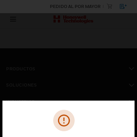
PEDIDO AL POR MAYOR
PRODUCTOS
Cambiar vista
SOLUCIONES
Cambiar vista
INDUSTRIAS
Cambiar vista
ASISTENCIA
Cambiar vista
CARRERAS PROFESIONALES