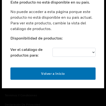
Este producto no está disponible en su país.
Cambiar vista
EMPRESA
No puede acceder a esta página porque este
producto no está disponible en su país actual.
Cambiar vista
Para ver este producto, cambie la vista del
CONTACTO
catálogo de productos.
Cambiar vista
LEGAL
Disponibilidad de productos:
Cambiar vista
SÍGANOS
Ver el catálogo de
productos para:
Volver a Inicio
Copyright © 2026 Honeywell International Inc.
Términos Y Condiciones
Declaración De Privacidad