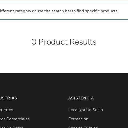
ifferent category or use the search bar to find specific products.
0
Product Results
USTRIAS
ASISTENCIA
puertos
Localizar Un Socio
ros Comerciales
Formación
ros De Datos
Soporte Técnico