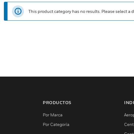
This product category has no results. Please select a d
PRODUCTOS
IND
Por Marca
Aero
Por Categoría
Cent
Cent