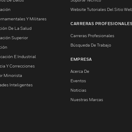
ación
Website Tutoriales Del Sitio We
rnamentales Y Militares
CARRERAS PROFESIONALE
ción De La Salud
Carreras Profesionales
ación Superior
Búsqueda De Trabajo
ción
cación E Industrial
EMPRESA
cia Y Correcciones
Acerca De
or Minorista
Eventos
ades Inteligentes
Noticias
Nuestras Marcas