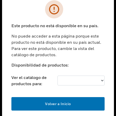
SOLUCIONES
Cambiar vista
INDUSTRIAS
Este producto no está disponible en su país.
Cambiar vista
ASISTENCIA
No puede acceder a esta página porque este
Cambiar vista
producto no está disponible en su país actual.
CARRERAS PROFESIONALES
Para ver este producto, cambie la vista del
Cambiar vista
catálogo de productos.
EMPRESA
Disponibilidad de productos:
Cambiar vista
CONTACTO
Ver el catálogo de
Cambiar vista
productos para:
LEGAL
Cambiar vista
SÍGANOS
Volver a Inicio