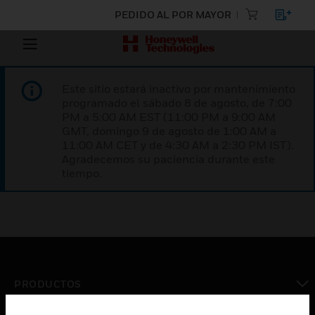
PEDIDO AL POR MAYOR
Este sitio estará inactivo por mantenimiento
programado el sábado 8 de agosto, de 7:00
PM a 5:00 AM EST (11:00 PM a 9:00 AM
GMT, domingo 9 de agosto de 1:00 AM a
11:00 AM CET y de 4:30 AM a 2:30 PM IST).
Agradecemos su paciencia durante este
tiempo.
PRODUCTOS
Cambiar vista