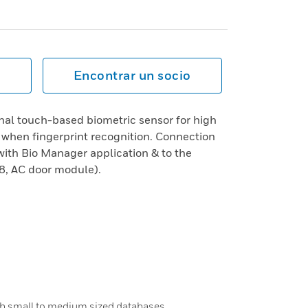
Encontrar un socio
nal touch-based biometric sensor for high
 when fingerprint recognition. Connection
th Bio Manager application & to the
, AC door module).
with small to medium sized databases