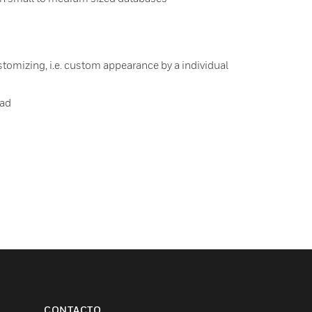
stomizing, i.e. custom appearance by a individual
pad
CONTACTO