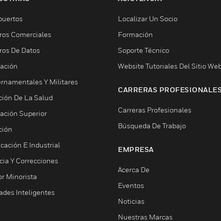
puertos
Localizar Un Socio
ros Comerciales
Formación
ros De Datos
Soporte Técnico
ación
Website Tutoriales Del Sitio We
rnamentales Y Militares
CARRERAS PROFESIONALE
ción De La Salud
Carreras Profesionales
ación Superior
Búsqueda De Trabajo
ción
cación E Industrial
EMPRESA
cia Y Correcciones
Acerca De
or Minorista
Eventos
ades Inteligentes
Noticias
Nuestras Marcas