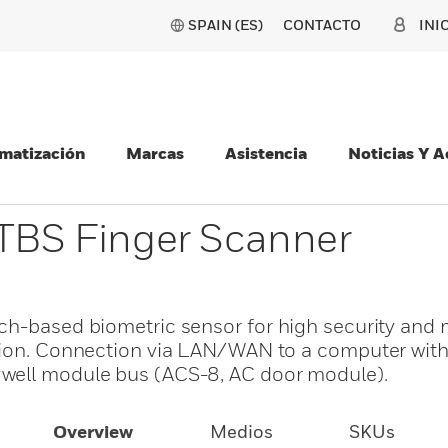
SPAIN (ES)
CONTACTO
INI
matización
Marcas
Asistencia
Noticias Y 
 TBS Finger Scanner
ch-based biometric sensor for high security and m
ition. Connection via LAN/WAN to a computer with
well module bus (ACS-8, AC door module).
Overview
Medios
SKUs