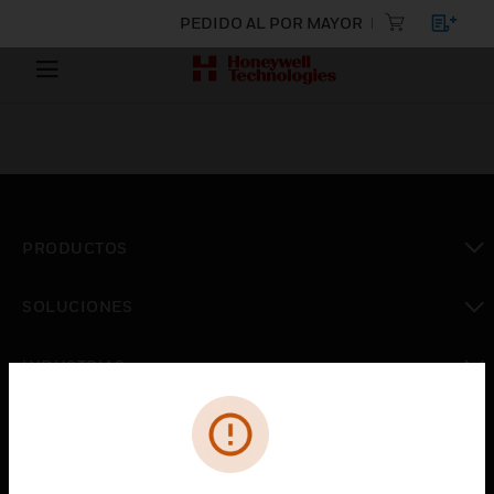
PEDIDO AL POR MAYOR
PRODUCTOS
Cambiar vista
SOLUCIONES
Cambiar vista
INDUSTRIAS
Cambiar vista
ASISTENCIA
Cambiar vista
CARRERAS PROFESIONALES