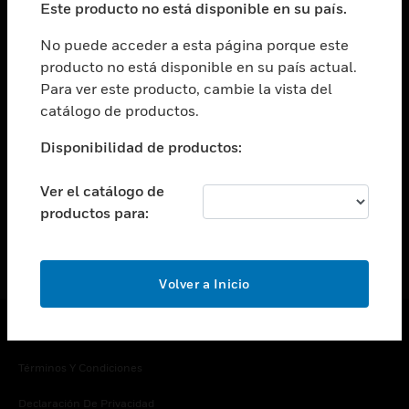
Este producto no está disponible en su país.
Cambiar vista
EMPRESA
No puede acceder a esta página porque este
producto no está disponible en su país actual.
Cambiar vista
Para ver este producto, cambie la vista del
CONTACTO
catálogo de productos.
Cambiar vista
LEGAL
Disponibilidad de productos:
Cambiar vista
SÍGANOS
Ver el catálogo de
productos para:
Volver a Inicio
Copyright © 2026 Honeywell International Inc.
Términos Y Condiciones
Declaración De Privacidad