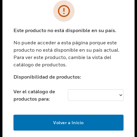
SOLUCIONES
Cambiar vista
INDUSTRIAS
Este producto no está disponible en su país.
Cambiar vista
ASISTENCIA
No puede acceder a esta página porque este
Cambiar vista
producto no está disponible en su país actual.
CARRERAS PROFESIONALES
Para ver este producto, cambie la vista del
Cambiar vista
catálogo de productos.
EMPRESA
Disponibilidad de productos:
Cambiar vista
CONTACTO
Ver el catálogo de
Cambiar vista
productos para:
LEGAL
Cambiar vista
SÍGANOS
Volver a Inicio