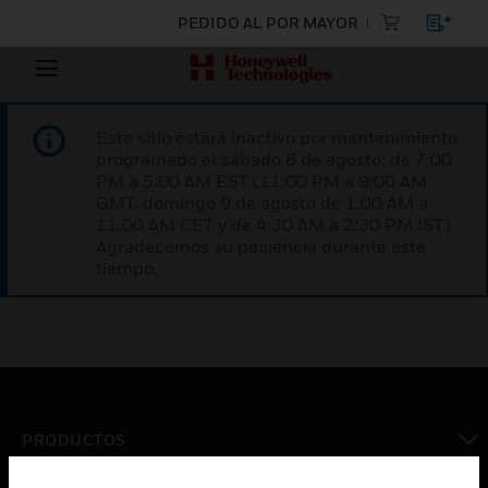
PEDIDO AL POR MAYOR
Este sitio estará inactivo por mantenimiento
programado el sábado 8 de agosto, de 7:00
PM a 5:00 AM EST (11:00 PM a 9:00 AM
GMT, domingo 9 de agosto de 1:00 AM a
11:00 AM CET y de 4:30 AM a 2:30 PM IST).
Agradecemos su paciencia durante este
tiempo.
PRODUCTOS
Cambiar vista