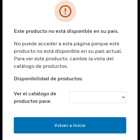
SOLUCIONES
Cambiar vista
INDUSTRIAS
Este producto no está disponible en su país.
Cambiar vista
ASISTENCIA
No puede acceder a esta página porque este
Cambiar vista
producto no está disponible en su país actual.
CARRERAS PROFESIONALES
Para ver este producto, cambie la vista del
Cambiar vista
catálogo de productos.
EMPRESA
Disponibilidad de productos:
Cambiar vista
CONTACTO
Ver el catálogo de
Cambiar vista
productos para:
LEGAL
Cambiar vista
SÍGANOS
Volver a Inicio