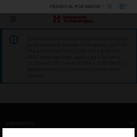
PEDIDO AL POR MAYOR
Este sitio estará inactivo por mantenimiento
programado el sábado 8 de agosto, de 7:00
PM a 5:00 AM EST (11:00 PM a 9:00 AM
GMT, domingo 9 de agosto de 1:00 AM a
11:00 AM CET y de 4:30 AM a 2:30 PM IST).
Agradecemos su paciencia durante este
tiempo.
PRODUCTOS
Cambiar vista