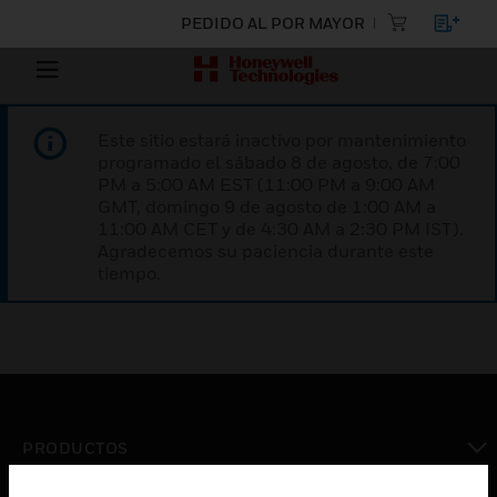
PEDIDO AL POR MAYOR
Este sitio estará inactivo por mantenimiento
programado el sábado 8 de agosto, de 7:00
PM a 5:00 AM EST (11:00 PM a 9:00 AM
GMT, domingo 9 de agosto de 1:00 AM a
11:00 AM CET y de 4:30 AM a 2:30 PM IST).
Agradecemos su paciencia durante este
tiempo.
PRODUCTOS
Cambiar vista