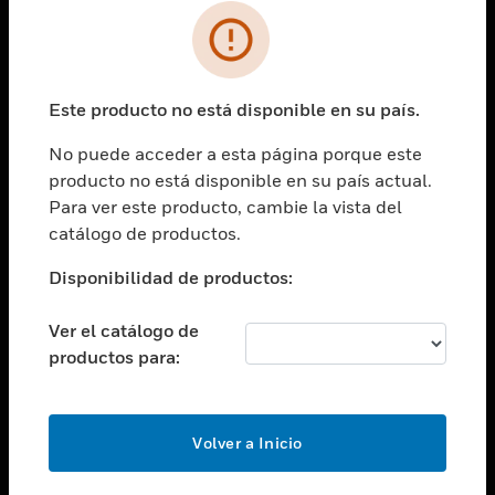
SOLUCIONES
Cambiar vista
INDUSTRIAS
Este producto no está disponible en su país.
Cambiar vista
ASISTENCIA
No puede acceder a esta página porque este
Cambiar vista
producto no está disponible en su país actual.
CARRERAS PROFESIONALES
Para ver este producto, cambie la vista del
Cambiar vista
catálogo de productos.
EMPRESA
Disponibilidad de productos:
Cambiar vista
CONTACTO
Ver el catálogo de
Cambiar vista
productos para:
LEGAL
Cambiar vista
SÍGANOS
Volver a Inicio