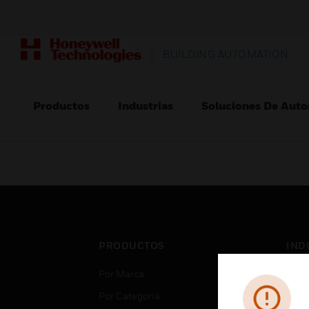
BUILDING AUTOMATION
Productos
Industrias
Soluciones De Auto
PRODUCTOS
IND
Por Marca
Aero
Por Categoría
Cent