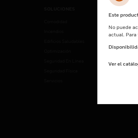
Cent
SOLUCIONES
Educ
Este product
Comodidad
Gube
No puede acc
Incendios
Aten
actual. Para
Edificios Saludables
Educ
Disponibilid
Optimización
Aten
Seguridad En Línea
Fabri
Ver el catál
Seguridad Física
Justi
Servicios
Sect
Ciud