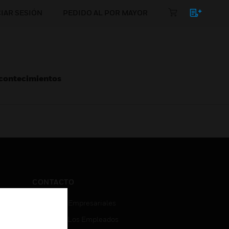
CIAR SESIÓN
PEDIDO AL POR MAYOR
Acontecimientos
CONTACTO
Consultas Empresariales
Acceso De Los Empleados