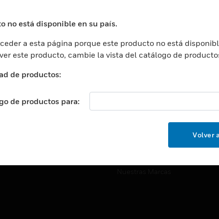
ros De Datos
Soporte Técnico
ación
Website Tutoriales Del Sitio We
o no está disponible en su país.
rnamentales Y Militares
eder a esta página porque este producto no está disponibl
CARRERAS PROFESIONALE
ción De La Salud
 ver este producto, cambie la vista del catálogo de producto
Carreras Profesionales
ación Superior
ad de productos:
Búsqueda De Trabajo
ción
cación E Industrial
ogo de productos para:
EMPRESA
cia Y Correcciones
Acerca De
or Minorista
Volver a
Eventos
ades Inteligentes
Noticias
Nuestras Marcas