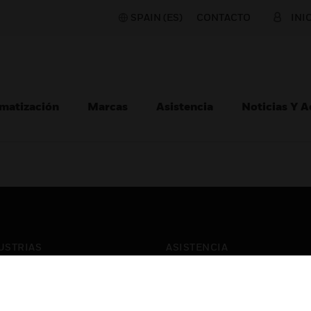
SPAIN (ES)
CONTACTO
INI
matización
Marcas
Asistencia
Noticias Y 
USTRIAS
ASISTENCIA
puertos
Localizar Un Socio
ros Comerciales
Formación